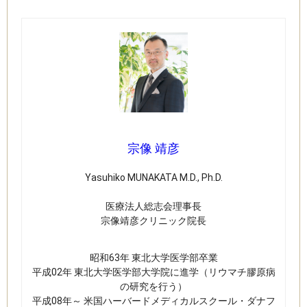
宗像 靖彦
Yasuhiko MUNAKATA M.D., Ph.D.
​医療法人総志会理事長
宗像靖彦クリニック​院長
昭和63年 東北大学医学部卒業​
平成02年 東北大学医学部大学院に進学（リウマチ膠原病
の研究を行う）
平成08年～ 米国ハーバードメディカルスクール・ダナフ