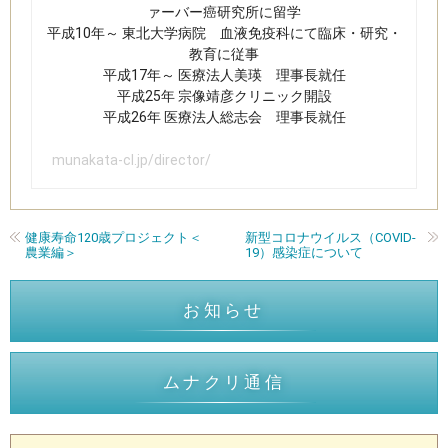
ァーバー癌研究所に留学
平成10年～ 東北大学病院 血液免疫科にて臨床・研究・
教育に従事
平成17年～ 医療法人美瑛 理事長就任
平成25年 宗像靖彦クリニック開設
平成26年 医療法人総志会 理事長就任​
munakata-cl.jp/director/
健康寿命120歳プロジェクト＜
新型コロナウイルス（COVID-
農業編＞
19）感染症について
お知らせ
ムナクリ通信