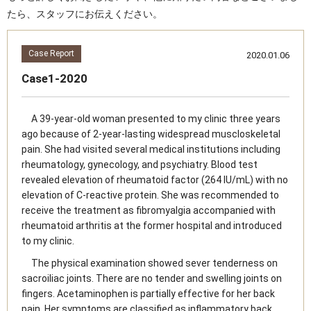
たら、スタッフにお伝えください。
Case Report
2020.01.06
Case1-2020
A 39-year-old woman presented to my clinic three years
ago because of 2-year-lasting widespread muscloskeletal
pain. She had visited several medical institutions including
rheumatology, gynecology, and psychiatry. Blood test
revealed elevation of rheumatoid factor (264 IU/mL) with no
elevation of C-reactive protein. She was recommended to
receive the treatment as fibromyalgia accompanied with
rheumatoid arthritis at the former hospital and introduced
to my clinic.
The physical examination showed sever tenderness on
sacroiliac joints. There are no tender and swelling joints on
fingers. Acetaminophen is partially effective for her back
pain. Her symptoms are classified as inflammatory back