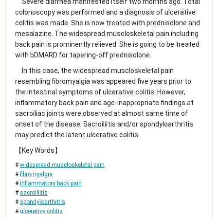
Severe diarrhea manifested itself two months ago. Total
colonoscopy was performed and a diagnosis of ulcerative
colitis was made. She is now treated with prednisolone and
mesalazine. The widespread muscloskeletal pain including
back pain is prominently relieved. She is going to be treated
with bDMARD for tapering-off prednisolone.
In this case, the widespread muscloskeletal pain
resembling fibromyalgia was appeared five years prior to
the intestinal symptoms of ulcerative colitis. However,
inflammatory back pain and age-inappropriate findings at
sacroiliac joints were observed at almost same time of
onset of the disease. Sacroiliitis and/or spondyloarthritis
may predict the latent ulcerative colitis.
【Key Words】
#
widespread muscloskeletal pain
#
fibromyalgia
#
inflammatory back pain
#
sacroiliitis
#
spondyloarthritis
#
ulcerative colitis