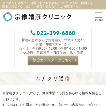
仙台駅から電車で30分愛子駅より徒歩5分
の
リウマチ科
・
内科です。
関節の痛みやこわばり、長引く痛みなどはご相談下さい。
022-399-6860
新規の患者さんはお電話でご予約ください
月曜 午前9:00～12:00
火～土 午前9:00～12:00／午後14:00～17:00
休診日：日曜祝日・月曜午後・第３月曜
診療カレンダーはこちら
ムナクリ通信
宗像靖彦クリニックでは、健康生活に必要なあらゆる情報発信をし
ております。
もっと詳しくお聞きしたい事や、他に知りたい内容などございまし