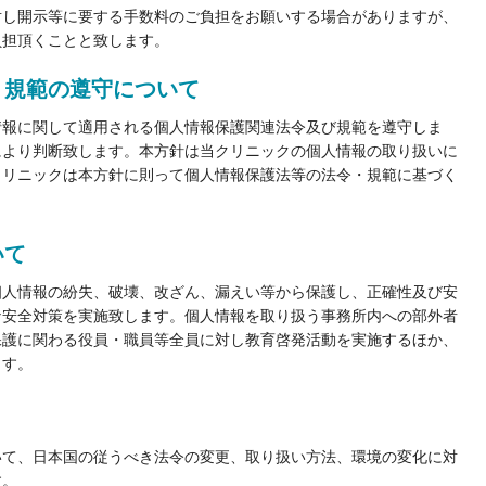
対し開示等に要する手数料のご負担をお願いする場合がありますが、
担頂くことと致します。​
規範の遵守について​
情報に関して適用される個人情報保護関連法令及び規範を遵守しま
により判断致します。本方針は当クリニックの個人情報の取り扱いに
クリニックは本方針に則って個人情報保護法等の法令・規範に基づく
​​
個人情報の紛失、破壊、改ざん、漏えい等から保護し、正確性及び安
な安全対策を実施致します。個人情報を取り扱う事務所内への部外者
保護に関わる役員・職員等全員に対し教育啓発活動を実施するほか、
す。​
いて、日本国の従うべき法令の変更、取り扱い方法、環境の変化に対
。​