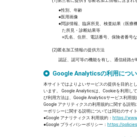
(1)第三者に提供する匿名加工情報に含ま
●性別、年齢
●医用画像
●問診情報、臨床所見、検査結果（医療
た所見・診断結果等
※氏名、住所、電話番号、保険者番号
(2)匿名加工情報の提供方法
認証、認可等の機能を有し、通信経路が
Google Analyticsの利用につい
本サイトではよりよいサービスの提供を目的として、G
います。 Google Analyticsは、Coo
び利用方法は、Google Analyticsサービ
Google アナリティクスの利用規約に関する説明に
ーポリシーに関する説明については同社のサイ
●Google アナリティクス 利用規約：
https://www
●Google プライバシーポリシー：
https://policie