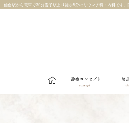
仙台駅から電車で30分愛子駅より徒歩5分
の
リウマチ科
・
内科です。