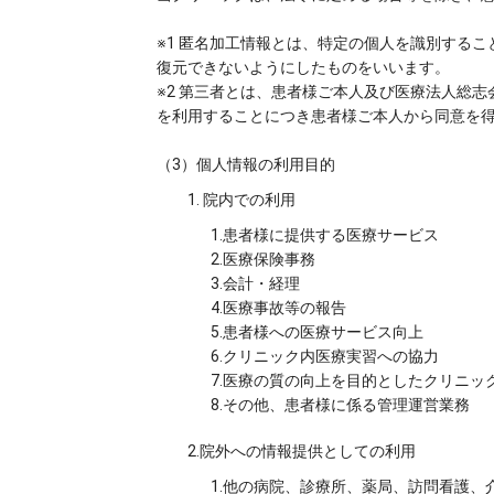
※1 匿名加工情報とは、特定の個人を識別する
復元できないようにしたものをいいます。
※2 第三者とは、患者様ご本人及び医療法人総
を利用することにつき患者様ご本人から同意を
（3）個人情報の利用目的
1. 院内での利用
1.患者様に提供する医療サービス
2.医療保険事務
3.会計・経理
4.医療事故等の報告​
5.患者様への医療サービス向上​
6.クリニック内医療実習への協力
7.医療の質の向上を目的としたクリニッ
8.その他、患者様に係る管理運営業務
2.院外への情報提供としての利用
1.他の病院、診療所、薬局、訪問看護、