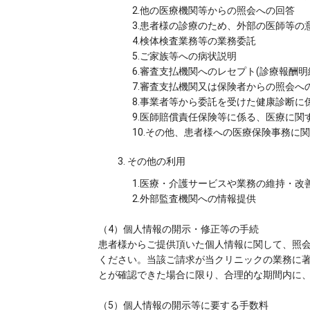
2.他の医療機関等からの照会への回答
3.患者様の診療のため、外部の医師等の
4.検体検査業務等の業務委託
5.ご家族等への病状説明
6.審査支払機関へのレセプト(診療報酬明
7.審査支払機関又は保険者からの照会へ
8.事業者等から委託を受けた健康診断に
9.医師賠償責任保険等に係る、医療に
10.その他、患者様への医療保険事務に
3. その他の利用
1.医療・介護サービスや業務の維持・改
2.外部監査機関への情報提供
（4）個人情報の開示・修正等の手続
患者様からご提供頂いた個人情報に関して、照
ください。当該ご請求が当クリニックの業務に
とが確認できた場合に限り、合理的な期間内に
（5）個人情報の開示等に要する手数料