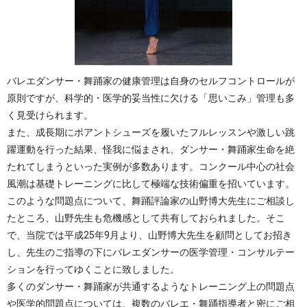
バレエダンサー・舞踊家の健康管理は自身のセルフコントロールが
原則ですが、科学的・医学的妥当性に欠ける「思いこみ」管理も多
く見受けられます。
また、成長期にポアントシューズを履いたフルレッスンや激しい跳
躍運動を行った結果、怪我に悩まされ、ダンサー・舞踊家生命を絶
たれてしまうといった実例が多数あります。コンクール中心の社会
風潮は基礎トレーニングに比して極端な技術偏重を招いています。
このような問題点について、舞踊評論家の山野博大先生にご相談し
たところ、山野先生も危機感として共有しておられました。そこ
で、当院では平成25年9月より、山野博大先生を顧問としてお招き
し、先生のご指導の下にバレエダンサーの医学管理・コンサルテー
ションを行ってゆくことに致しました。
多くのダンサー・舞踊家が共通するようなトレーニング上の問題点
や医学的問題点については、
複数のバレエ・舞踊指導者と密にご相