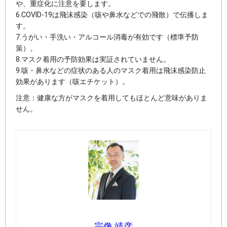
や、重症化に注意を要します。
6.COVID-19は飛沫感染（咳や鼻水などでの飛散）で伝播しま
す。
7.うがい・手洗い・アルコール消毒が有効です（標準予防
策）。
8.マスク着用の予防効果は実証されていません。
9.咳・鼻水などの症状のある人のマスク着用は飛沫感染防止
効果があります（咳エチケット）。
注意：健康な方がマスクを着用してもほとんど意味がありま
せん。
宗像 靖彦