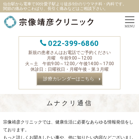
仙台駅から電車で30分愛子駅より徒歩5分
の
リウマチ科
・
内科です。
関節の痛みやこわばり、長引く痛みなどはご相談下さい。
022-399-6860
新規の患者さんはお電話でご予約ください
月曜 午前9:00～12:00
火～土 午前9:00～12:00／午後14:00～17:00
休診日：日曜祝日・月曜午後・第３月曜
診療カレンダーはこちら
ムナクリ通信
宗像靖彦クリニックでは、健康生活に必要なあらゆる情報発信をし
ております。
もっと詳しくお聞きしたい事や、他に知りたい内容などございまし