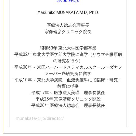
Yasuhiko MUNAKATA M.D., Ph.D.
​医療法人総志会理事長
宗像靖彦クリニック​院長
昭和63年 東北大学医学部卒業​
平成02年 東北大学医学部大学院に進学（リウマチ膠原病
の研究を行う）
平成08年～ 米国ハーバードメディカルスクール・ダナフ
ァーバー癌研究所に留学
平成10年～ 東北大学病院 血液免疫科にて臨床・研究・
教育に従事
平成17年～ 医療法人美瑛 理事長就任
平成25年 宗像靖彦クリニック開設
平成26年 医療法人総志会 理事長就任​
munakata-cl.jp/director/