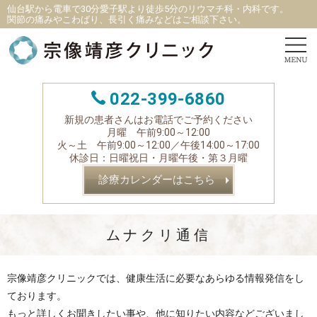
仙台駅から電車で30分愛子駅より徒歩5分
の
リウマチ科
・
内科です。
関節の痛みやこわばり、長引く痛みなどはご相談下さい。
022-399-6860
新規の患者さんはお電話でご予約ください
月曜 午前9:00～12:00
火～土 午前9:00～12:00／午後14:00～17:00
休診日：日曜祝日・月曜午後・第３月曜
診療カレンダーはこちら
ムナクリ通信
宗像靖彦クリニックでは、健康生活に必要なあらゆる情報発信をし
ております。
もっと詳しくお聞きしたい事や、他に知りたい内容などございまし