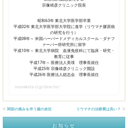
宗像靖彦クリニック​院長
昭和63年 東北大学医学部卒業​
平成02年 東北大学医学部大学院に進学（リウマチ膠原病
の研究を行う）
平成08年～ 米国ハーバードメディカルスクール・ダナフ
ァーバー癌研究所に留学
平成10年～ 東北大学病院 血液免疫科にて臨床・研究・
教育に従事
平成17年～ 医療法人美瑛 理事長就任
平成25年 宗像靖彦クリニック開設
平成26年 医療法人総志会 理事長就任​
munakata-cl.jp/director/
関節の痛みを伴う腸の炎症
リウマチの治療費は高い？
お知らせ