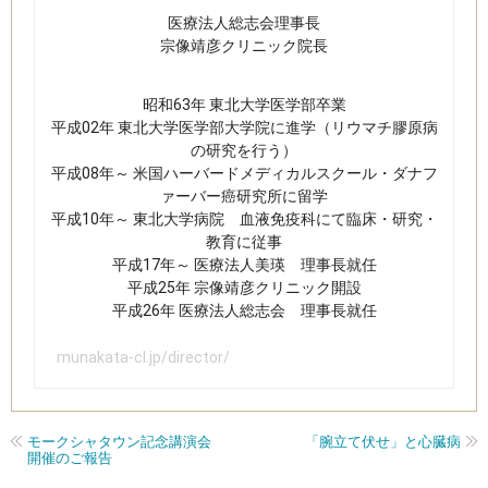
​医療法人総志会理事長
宗像靖彦クリニック​院長
昭和63年 東北大学医学部卒業​
平成02年 東北大学医学部大学院に進学（リウマチ膠原病
の研究を行う）
平成08年～ 米国ハーバードメディカルスクール・ダナフ
ァーバー癌研究所に留学
平成10年～ 東北大学病院 血液免疫科にて臨床・研究・
教育に従事
平成17年～ 医療法人美瑛 理事長就任
平成25年 宗像靖彦クリニック開設
平成26年 医療法人総志会 理事長就任​
munakata-cl.jp/director/
モークシャタウン記念講演会
「腕立て伏せ」と心臓病
開催のご報告