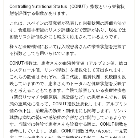
Controlling Nutritional Status（CONUT）指数という栄養状
態を評価する指数があります。
これは、スペインの研究者が発表した栄養状態の評価方法で
す。食道癌手術後のリスク評価などで定評があり、現在では
術後リスク評価以外にも幅広く応用されているようです。
様々な医療機関においては入院患者さんの栄養状態を把握す
る指数としても用いられています。
CONUT指数は、患者さんの血液検査値（アルブミン値、総コ
レステロール値、リンパ球数）を指数化して算出されます。
これらの数値はそれぞれ、蛋白代謝、脂質代謝、免疫能を反
映していますので、患者さんのトータルな健康状態を反映す
ると考えることもできます。当院で診察している炎症性疾患
（関節リウマチや膠原病、感染症など）の患者さんでも、病
態の重篤化に従って、CONUT指数は悪化します。アルブミン
値の低下は、治療薬の効果・副作用にも関与します。リンパ
球数は病気の勢いや感染症の合併などに関与しているようで
す。当院では往診で患者さんを診察する際に、CONUT指数を
参考にしています。以前、CONUT指数は悪いものの、一見安
定していた患者さんが、急に病態変化を起こしたことがあり