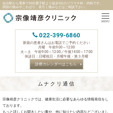
仙台駅から電車で30分愛子駅より徒歩5分
の
リウマチ科
・
内科です。
関節の痛みやこわばり、長引く痛みなどはご相談下さい。
022-399-6860
新規の患者さんはお電話でご予約ください
月曜 午前9:00～12:00
火～土 午前9:00～12:00／午後14:00～17:00
休診日：日曜祝日・月曜午後・第３月曜
診療カレンダーはこちら
ムナクリ通信
宗像靖彦クリニックでは、健康生活に必要なあらゆる情報発信をし
ております。
もっと詳しくお聞きしたい事や、他に知りたい内容などございまし