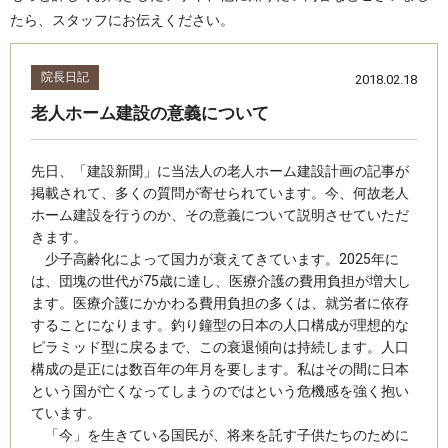
たら、スタッフにお伝えください。
院長日記
2018.02.18
老人ホーム建設の意義について
先日、「建設新聞」に当法人の老人ホーム建設計画の記事が
掲載されて、多くの質問が寄せられています。今、何故老人
ホーム建設を行うのか、その意義について説明させていただ
きます。
少子高齢化によって国力が衰えてきています。2025年に
は、団塊の世代が75歳に達し、医療介護の費用負担が増大し
ます。医療介護にかかわる費用負担の多くは、就労者に依存
することになります。釣り鐘型の日本の人口構成が理想的な
ピラミッド型に戻るまで、この衰退傾向は持続します。人口
構成の是正には数百年の年月を要します。私はその間に日本
という国が亡くなってしまうのではという危機感を強く抱い
ています。
「今」を生きている国民が、将来を託す子供たちのために