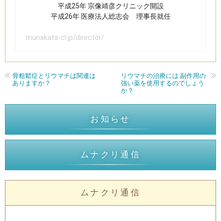
平成25年 宗像靖彦クリニック開設
平成26年 医療法人総志会 理事長就任​
munakata-cl.jp/director/
骨粗鬆症とリウマチは関連は
リウマチの治療には:副作用の
ありますか？
強い薬を使用するのでしょう
か？
お知らせ
ムナクリ通信
ムナクリ通信