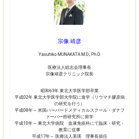
宗像 靖彦
Yasuhiko MUNAKATA M.D., Ph.D.
​医療法人総志会理事長
宗像靖彦クリニック​院長
昭和63年 東北大学医学部卒業​
平成02年 東北大学医学部大学院に進学（リウマチ膠原病
の研究を行う）
平成08年～ 米国ハーバードメディカルスクール・ダナフ
ァーバー癌研究所に留学
平成10年～ 東北大学病院 血液免疫科にて臨床・研究・
教育に従事
平成17年～ 医療法人美瑛 理事長就任