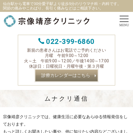
仙台駅から電車で30分愛子駅より徒歩5分
の
リウマチ科
・
内科です。
関節の痛みやこわばり、長引く痛みなどはご相談下さい。
022-399-6860
新規の患者さんはお電話でご予約ください
月曜 午前9:00～12:00
火～土 午前9:00～12:00／午後14:00～17:00
休診日：日曜祝日・月曜午後・第３月曜
診療カレンダーはこちら
ムナクリ通信
宗像靖彦クリニックでは、健康生活に必要なあらゆる情報発信をし
ております。
もっと詳しくお聞きしたい事や、他に知りたい内容などございまし