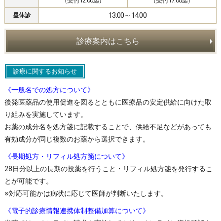
（受付12:00迄）
（受付17:00迄）
13:00～14:00
昼休診
診療案内はこちら
診療に関するお知らせ
《一般名での処方について》
後発医薬品の使用促進を図るとともに医療品の安定供給に向けた取
り組みを実施しています。
お薬の成分名を処方箋に記載することで、供給不足などがあっても
有効成分が同じ複数のお薬から選択できます。
《長期処方・リフィル処方箋について》
28日分以上の長期の投薬を行うこと・リフィル処方箋を発行するこ
とが可能です。
※対応可能かは病状に応じて医師が判断いたします。
《電子的診療情報連携体制整備加算について》