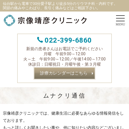
仙台駅から電車で30分愛子駅より徒歩5分
の
リウマチ科
・
内科です。
関節の痛みやこわばり、長引く痛みなどはご相談下さい。
022-399-6860
新規の患者さんはお電話でご予約ください
月曜 午前9:00～12:00
火～土 午前9:00～12:00／午後14:00～17:00
休診日：日曜祝日・月曜午後・第３月曜
診療カレンダーはこちら
ムナクリ通信
宗像靖彦クリニックでは、健康生活に必要なあらゆる情報発信をし
ております。
もっと詳しくお聞きしたい事や、他に知りたい内容などございまし