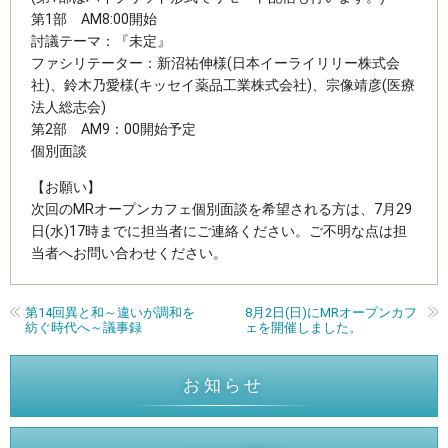
第1部 AM8:00開始
討議テーマ：『未定』
ファシリテーター：新沼祐伸様(日本イーライリリー株式会
社)、鈴木乃愛様(キッセイ薬品工業株式会社)、宗像靖彦(医療
法人総志会)
第2部 AM9：00開始予定
個別面談
【お願い】
次回のMRオープンカフェ個別面談を希望される方は、7月29
日(水)17時までに担当者にご連絡ください。ご不明な点は担
当者へお問い合わせください。
第14回異と和～違いが調和を
8月2日(日)にMRオープンカフ
紡ぐ時代へ～議事録
ェを開催しました。
お知らせ