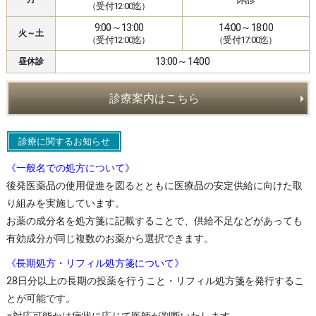
（受付12:00迄）
9:00～13:00
14:00～18:00
火～土
（受付12:00迄）
（受付17:00迄）
13:00～14:00
昼休診
診療案内はこちら
診療に関するお知らせ
《一般名での処方について》
後発医薬品の使用促進を図るとともに医療品の安定供給に向けた取
り組みを実施しています。
お薬の成分名を処方箋に記載することで、供給不足などがあっても
有効成分が同じ複数のお薬から選択できます。
《長期処方・リフィル処方箋について》
28日分以上の長期の投薬を行うこと・リフィル処方箋を発行するこ
とが可能です。
※対応可能かは病状に応じて医師が判断いたします。