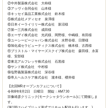
②中外製薬株式会社 大柿様
③アッヴィ合同会社 山本様
④キッセイ薬品工業株式会社 鈴木様
⑤株式会社メディセオ 泉澤様
⑥日本イーライリリー株式会社 新沼様
⑦第一三共株式会社 成田様
⑧エーザイ株式会社 光武様、岡野様、中嶋様、有田様
⑨ユーシービージャパン株式会社 水野谷様、日隈様
⑩旭化成セラピューティクス株式会社 橋本様、古西様
⑪ブリストル・マイヤーズスクイブ株式会社 森田様、永富
様、安部様
⑫東北アルフレッサ株式会社 石黒様
⑬サンド株式会社 中村様
⑭塩野義製薬株式会社 深谷様
⑮帝人ヘルスケア株式会社 瀧本様、櫻井様
【次回MRオープンカフェについて】
令和8年8月2日 日曜日 開錠：AM7:30
宗像靖彦クリニック(モークシャタウンホール)にて開催しま
す。
(第1部はハイブリッド形式でリモート配信も行います。)