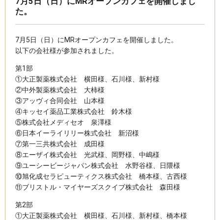
7月5日（日）にMRオープンカフェを開催しまし
た。
7月5日（日）にMRオープンカフェを開催しました。
以下の会社様が参加されました。
第1部
①大正製薬株式会社 横田様、石川様、新村様
②中外製薬株式会社 大柿様
③アッヴィ合同会社 山本様
④キッセイ薬品工業株式会社 鈴木様
⑤株式会社メディセオ 泉澤様
⑥日本イーライリリー株式会社 新沼様
⑦第一三共株式会社 成田様
⑧エーザイ株式会社 光武様、岡野様、中嶋様
⑨ユーシービージャパン株式会社 水野谷様、日隈様
⑩旭化成セラピューティクス株式会社 橋本様、古西様
⑪ブリストル・マイヤーズスクイブ株式会社 森田様
第2部
①大正製薬株式会社 横田様、石川様、新村様、橋本様