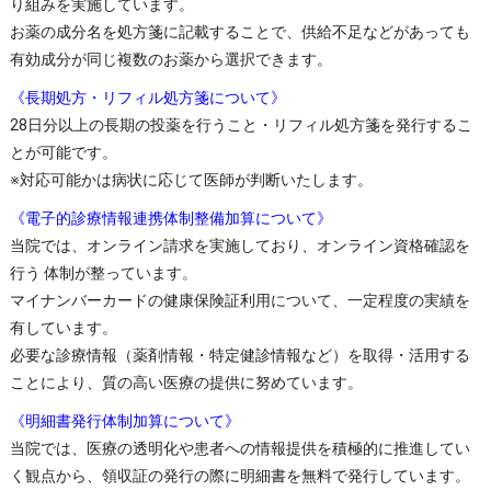
り組みを実施しています。
お薬の成分名を処方箋に記載することで、供給不足などがあっても
有効成分が同じ複数のお薬から選択できます。
《長期処方・リフィル処方箋について》
28日分以上の長期の投薬を行うこと・リフィル処方箋を発行するこ
とが可能です。
※対応可能かは病状に応じて医師が判断いたします。
《電子的診療情報連携体制整備加算について》
当院では、オンライン請求を実施しており、オンライン資格確認を
行う 体制が整っています。
マイナンバーカードの健康保険証利用について、一定程度の実績を
有しています。
必要な診療情報（薬剤情報・特定健診情報など）を取得・活用する
ことにより、質の高い医療の提供に努めています。
《明細書発行体制加算について》
当院では、医療の透明化や患者への情報提供を積極的に推進してい
く観点から、領収証の発行の際に明細書を無料で発行しています。