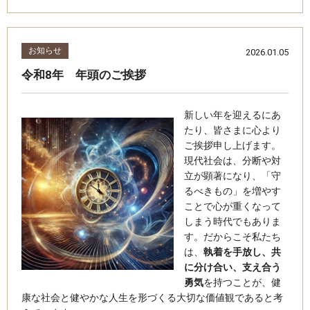
お知らせ
2026.01.05
令和8年 年頭のご挨拶
新しい年を迎えるにあ
たり、皆さまに心より
ご挨拶申し上げます。
現代社会は、分断や対
立が顕著になり、「守
るべきもの」を増やす
ことで心が重くなって
しまう時代でもありま
す。だからこそ私たち
は、
執着を手放し、共
に分け合い、支え合う
勇気
を持つことが、健
康な社会と健やかな人生を形づくる大切な価値観であると考