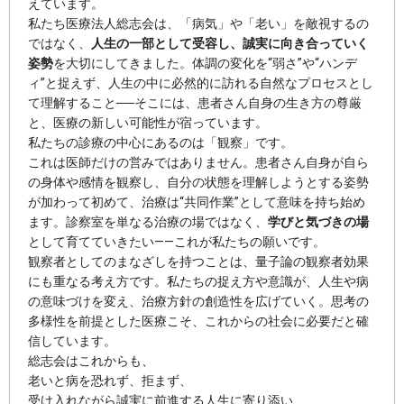
えています。
私たち医療法人総志会は、「病気」や「老い」を敵視するの
ではなく、
人生の一部として受容し、誠実に向き合っていく
姿勢
を大切にしてきました。体調の変化を“弱さ”や“ハンデ
ィ”と捉えず、人生の中に必然的に訪れる自然なプロセスとし
て理解すること──そこには、患者さん自身の生き方の尊厳
と、医療の新しい可能性が宿っています。
私たちの診療の中心にあるのは「観察」です。
これは医師だけの営みではありません。患者さん自身が自ら
の身体や感情を観察し、自分の状態を理解しようとする姿勢
が加わって初めて、治療は“共同作業”として意味を持ち始め
ます。診察室を単なる治療の場ではなく、
学びと気づきの場
として育てていきたい――これが私たちの願いです。
観察者としてのまなざしを持つことは、量子論の観察者効果
にも重なる考え方です。私たちの捉え方や意識が、人生や病
の意味づけを変え、治療方針の創造性を広げていく。思考の
多様性を前提とした医療こそ、これからの社会に必要だと確
信しています。
総志会はこれからも、
老いと病を恐れず、拒まず、
受け入れながら誠実に前進する人生に寄り添い、