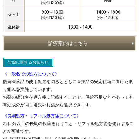
（受付12:00迄）
9:00～13:00
14:00～18:00
火～土
（受付12:00迄）
（受付17:00迄）
13:00～14:00
昼休診
診療案内はこちら
診療に関するお知らせ
《一般名での処方について》
後発医薬品の使用促進を図るとともに医療品の安定供給に向けた取
り組みを実施しています。
お薬の成分名を処方箋に記載することで、供給不足などがあっても
有効成分が同じ複数のお薬から選択できます。
《長期処方・リフィル処方箋について》
28日分以上の長期の投薬を行うこと・リフィル処方箋を発行するこ
とが可能です。
※対応可能かは病状に応じて医師が判断いたします。