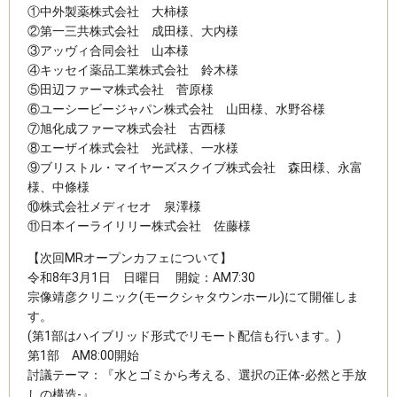
①中外製薬株式会社 大柿様
②第一三共株式会社 成田様、大内様
③アッヴィ合同会社 山本様
④キッセイ薬品工業株式会社 鈴木様
⑤田辺ファーマ株式会社 菅原様
⑥ユーシービージャパン株式会社 山田様、水野谷様
⑦旭化成ファーマ株式会社 古西様
⑧エーザイ株式会社 光武様、一水様
⑨ブリストル・マイヤーズスクイブ株式会社 森田様、永富
様、中條様
⑩株式会社メディセオ 泉澤様
⑪日本イーライリリー株式会社 佐藤様
【次回MRオープンカフェについて】
令和8年3月1日 日曜日 開錠：AM7:30
宗像靖彦クリニック(モークシャタウンホール)にて開催しま
す。
(第1部はハイブリッド形式でリモート配信も行います。)
第1部 AM8:00開始
討議テーマ：『水とゴミから考える、選択の正体-必然と手放
しの構造-』