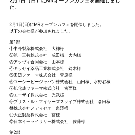
2月1日（日）にMRオープンカフェを開催しまし
た。
2月1日(日)にMRオープンカフェを開催しました。
以下の会社様が参加されました。
第1部
①中外製薬株式会社 大柿様
②第一三共株式会社 成田様、大内様
③アッヴィ合同会社 山本様
④キッセイ薬品工業株式会社 鈴木様
⑤田辺ファーマ株式会社 菅原様
⑥ユーシービージャパン株式会社 山田様、水野谷様
⑦旭化成ファーマ株式会社 古西様
⑧エーザイ株式会社 光武様
⑨ブリストル・マイヤーズスクイブ株式会社 森田様
⑩株式会社メディセオ 泉澤様
⑪大正製薬株式会社 宮様
⑫日本イーライリリー株式会社 佐藤様
第2部