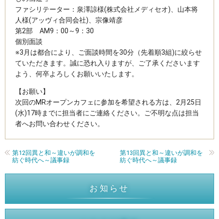
ファシリテーター：泉澤諒様(株式会社メディセオ)、山本将
人様(アッヴィ合同会社)、宗像靖彦
第2部 AM9：00～9：30
個別面談
※3月は都合により、ご面談時間を30分（先着順3組)に絞らせ
ていただきます。誠に恐れ入りますが、ご了承くださいます
よう、何卒よろしくお願いいたします。
【お願い】
次回のMRオープンカフェに参加を希望される方は、2月25日
(水)17時までに担当者にご連絡ください。ご不明な点は担当
者へお問い合わせください。
第12回異と和～違いが調和を
第13回異と和～違いが調和を
紡ぐ時代へ～議事録
紡ぐ時代へ～議事録
お知らせ