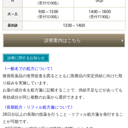
休診
月
（受付12:00迄）
9:00～13:00
14:00～18:00
火～土
（受付12:00迄）
（受付17:00迄）
13:00～14:00
昼休診
診療案内はこちら
診療に関するお知らせ
《一般名での処方について》
後発医薬品の使用促進を図るとともに医療品の安定供給に向けた取
り組みを実施しています。
お薬の成分名を処方箋に記載することで、供給不足などがあっても
有効成分が同じ複数のお薬から選択できます。
《長期処方・リフィル処方箋について》
28日分以上の長期の投薬を行うこと・リフィル処方箋を発行するこ
とが可能です。