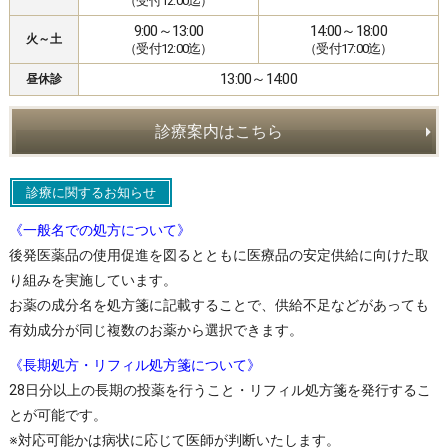
（受付12:00迄）
9:00～13:00
14:00～18:00
火～土
（受付12:00迄）
（受付17:00迄）
13:00～14:00
昼休診
診療案内はこちら
診療に関するお知らせ
《一般名での処方について》
後発医薬品の使用促進を図るとともに医療品の安定供給に向けた取
り組みを実施しています。
お薬の成分名を処方箋に記載することで、供給不足などがあっても
有効成分が同じ複数のお薬から選択できます。
《長期処方・リフィル処方箋について》
28日分以上の長期の投薬を行うこと・リフィル処方箋を発行するこ
とが可能です。
※対応可能かは病状に応じて医師が判断いたします。